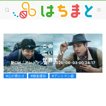
新CM「アントマン篇」
2026-06-03 00:24:17
#心の豊かさ
#柳楽優弥
#アントマン篇