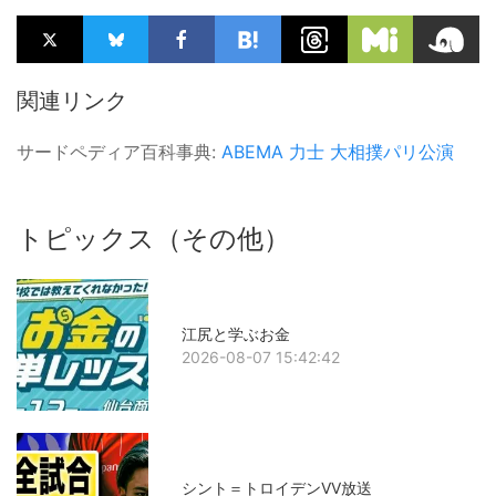
関連リンク
サードペディア百科事典:
ABEMA
力士
大相撲パリ公演
トピックス（その他）
江尻と学ぶお金
2026-08-07 15:42:42
シント＝トロイデンVV放送