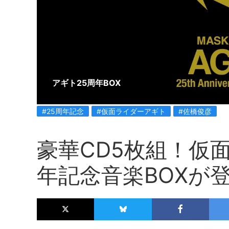
アギト25周年BOX
#25周年記念
#仮面ライダーアギト
#佐橋俊彦
豪華CD5枚組！仮
年記念音楽BOXが