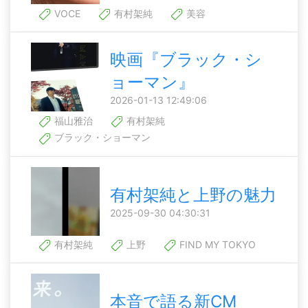
VOCE
有村架純
美容
映画『ブラック・シ
ョーマン』
2026-01-13 12:49:06
福山雅治
有村架純
ブラック・ショーマン
有村架純と上野の魅力
2025-09-30 04:30:31
有村架純
上野
FIND MY TOKYO
本音で語る新CM