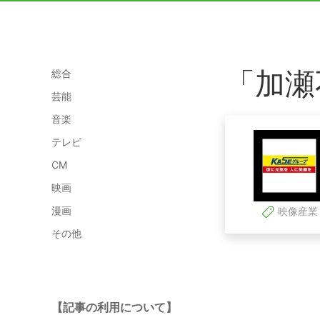
「加瀬
総合
芸能
音楽
テレビ
CM
映画
漫画
映像産業
その他
【記事の利用について】