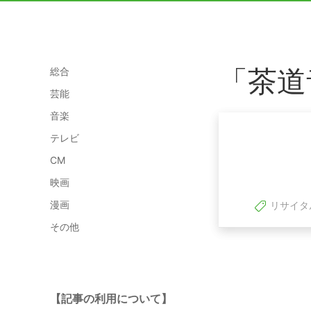
「茶道
総合
芸能
音楽
テレビ
CM
映画
漫画
リサイタ
その他
【記事の利用について】