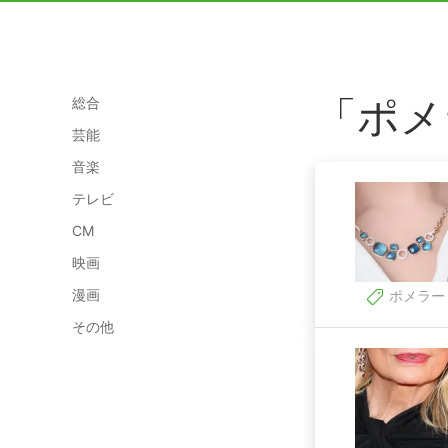
「ポメ
総合
芸能
音楽
テレビ
CM
映画
漫画
ポメラー
その他