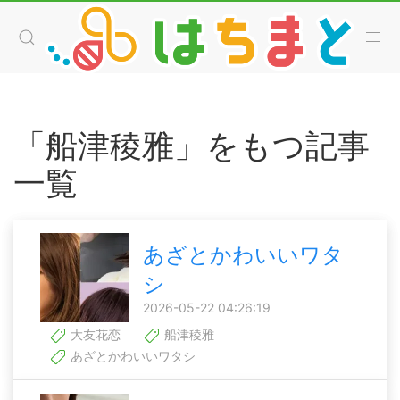
「船津稜雅」をもつ記事
一覧
あざとかわいいワタ
シ
2026-05-22 04:26:19
大友花恋
船津稜雅
あざとかわいいワタシ