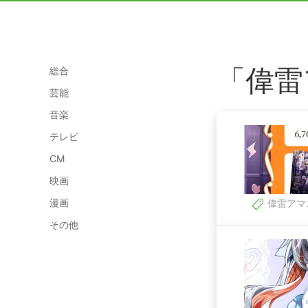
「偉雷
総合
芸能
音楽
テレビ
CM
映画
漫画
偉雷アマ
その他