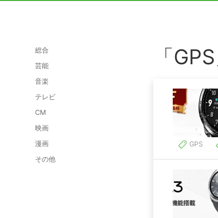
「GP
総合
芸能
音楽
テレビ
CM
映画
漫画
GPS
その他