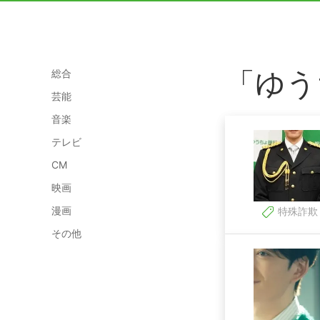
「ゆう
総合
芸能
音楽
テレビ
CM
映画
漫画
特殊詐欺
その他