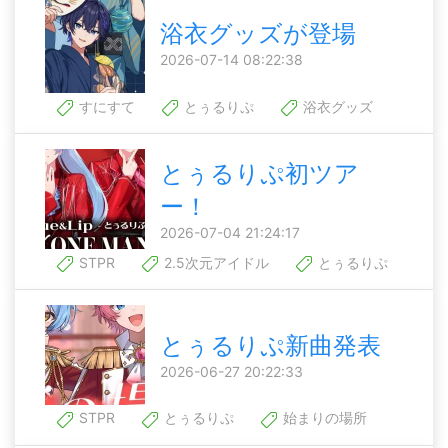
浴衣グッズが登場
2026-07-14 08:22:38
すにすて
とぅるりぷ
浴衣グッズ
とぅるりぷ初ツア
ー！
2026-07-04 21:24:17
STPR
2.5次元アイドル
とぅるりぷ
とぅるりぷ新曲発表
2026-06-27 20:22:33
STPR
とぅるりぷ
始まりの場所