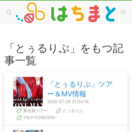
「とぅるりぷ」をもつ記
事一覧
「とぅるりぷ」ツア
ー＆MV情報
2026-07-25 21:04:16
東名阪ツアー
とぅるりぷ
TRLP FOREVER!!