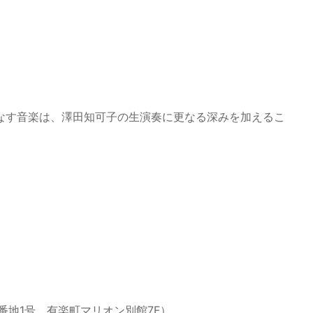
なす音楽は、澤田知可子の生演奏に更なる深みを加えるこ
目5番地1号、有楽町マリオン別館7F）