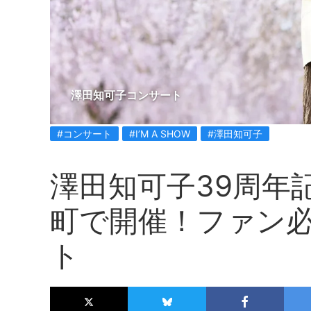
澤田知可子コンサート
#コンサート
#I’M A SHOW
#澤田知可子
澤田知可子39周年
町で開催！ファン
ト