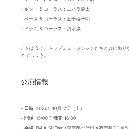
- ギター & コーラス：エバラ健太
- ベース & コーラス：五十棲千明
- ドラム & コーラス：清水淳
このように、トップミュージシャンたちと共に織り
とでしょう。
公演情報
-
日時
: 2026年10月17日（土）
-
開場
: 15:00 /
開演
: 16:00
-
会場
: I’M A SHOW（東京都千代田区有楽町2丁