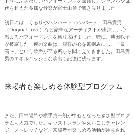
トリにふさわしいパフォーマンスを披露し、ジャンルや世
代を超えた多様な音楽が富士山麓で響き渡りました。
初日には、くるりやハンバート ハンバート、田島貴男
（Original Love）など豪華なアーティストが出演し、心
温まるパフォーマンスを繰り広げました。特に、柴田聡子
が披露した一連の楽曲は、観客の心を鷲掴みにし、「最
高〜」という歓声が至る所から聞こえてきました。田島貴
男のエネルギッシュな演出も記憶に残ります。
来場者も楽しめる体験型プログラム
また、田中陽希や横手貞一朗が中心となった参加型プログ
ラムも人気でした。キッズトレランや火おこしチャレン
ジ、ストレッチなど、来場者が楽しめる活動が用意され、