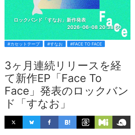
ロックバンド「すなお」新作発表
2026-06-08 20:38:50
#カセットテープ
#すなお
#FACE TO FACE
3ヶ月連続リリースを経
て新作EP「Face To
Face」発表のロックバン
ド「すなお」