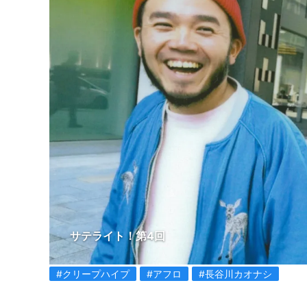
サテライト！第4回
#クリープハイプ
#アフロ
#長谷川カオナシ